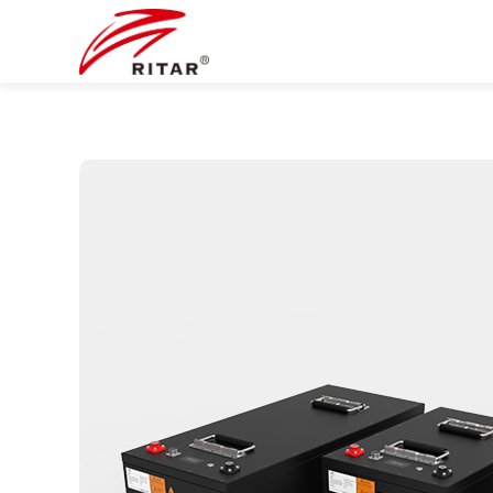
锂离子电池及系统
电力系统集成
在线留言
公司简介
通用储能
公司新闻
全球销售和服务
发展历程
通讯基站
行业新闻
新一代锂电池
机架式锂电池
加入我们
公司文化
展会活动
HR UPS锂电池
生产与制造
高尔夫球车锂电池
社会责任
住宅储能系统
工商业储能系统